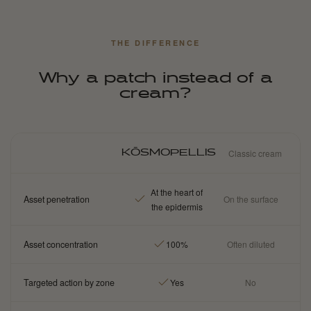
THE DIFFERENCE
Why a patch instead of a
cream?
Classic cream
KŌSMOPELLIS
At the heart of
Asset penetration
On the surface
the epidermis
Asset concentration
100%
Often diluted
Targeted action by zone
Yes
No