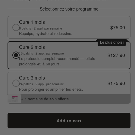
Sélectionnez votre programme
Cure 1 mois
$75.00
8 patchs · 2 appl. par semaine
Repulpe, hydrate et redessine.
Le plus choisi
Cure 2 mois
16 patchs · 2 appl. par semaine
$127.90
Le protocole complet recommandé — effets
prolongés 45 à 60 jours.
Cure 3 mois
$175.90
24 patchs · 2 appl. par semaine
Pour prolonger et amplifier les effets.
+ 1 semaine de soin offerte
Add to cart