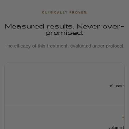
CLINICALLY PROVEN
Measured results. Never over-
promised.
The efficacy of this treatment, evaluated under protocol.
of users r
hy
+
volume from