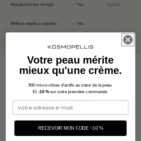
Results from the 1st night
Yes
Variable
—
Without needle or injection
Yes
Votre peau mérite
mieux qu'une crème.
SEEN IN
900 micro-cônes d'actifs au cœur de la peau.
Et
-10 %
sur votre première commande.
Email
RECEVOIR MON CODE −10 %