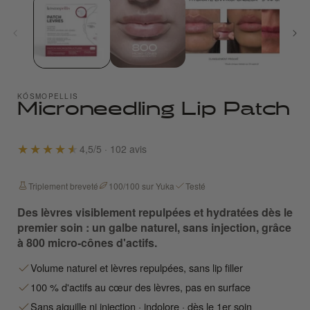
1
in
i
modal
KÓSMOPELLIS
Microneedling Lip Patch
4,5/5 · 102 avis
Triplement breveté
100/100 sur Yuka
Testé
Des lèvres visiblement repulpées et hydratées dès le
premier soin : un galbe naturel, sans injection, grâce
à 800 micro-cônes d'actifs.
Volume naturel et lèvres repulpées, sans lip filler
100 % d'actifs au cœur des lèvres, pas en surface
Sans aiguille ni injection · indolore · dès le 1er soin