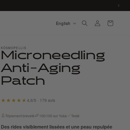
Log
L
Cart
English
in
a
n
KÓSMOPELLIS
g
Microneedling
u
Anti-Aging
a
g
Patch
e
4,6/5 · 179 avis
Triplement breveté
100/100 sur Yuka
Testé
Des rides visiblement lissées et une peau repulpée