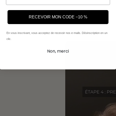
sults observed after regular treatment. Results may vary from person to pers
RECEVOIR MON CODE −10 %
En vous inscrivant, vous acceptez de recevoir nos e-mails. Désinscription en un
clic.
Non, merci