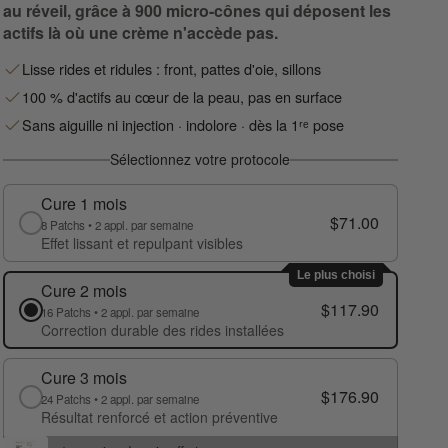
au réveil, grâce à 900 micro-cônes qui déposent les
actifs là où une crème n'accède pas.
Lisse rides et ridules : front, pattes d'oie, sillons
100 % d'actifs au cœur de la peau, pas en surface
Sans aiguille ni injection · indolore · dès la 1ʳᵉ pose
Sélectionnez votre protocole
Cure 1 mois
$71.00
8 Patchs • 2 appl. par semaine
Effet lissant et repulpant visibles
Le plus choisi
Cure 2 mois
$117.90
16 Patchs • 2 appl. par semaine
Correction durable des rides installées
Cure 3 mois
$176.90
24 Patchs • 2 appl. par semaine
Résultat renforcé et action préventive