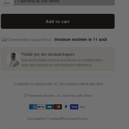
+ 1 semaine de soin offerte
Add to cart
Commandez aujourd'hui :
livraison estimée le 11 août
Validé par des dermatologues
Une technologie conçue et évaluée en collaboration
avec des experts en dermatologie esthétique.
Satisfait ou remboursé 14 j
·
Livraison offerte dès 59 €
Paiement sécurisé · 3× sans frais avec Alma
Une question ?
contact@kosmopellis.com