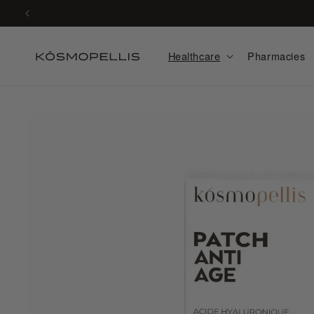
Skip to
content
Healthcare
Pharmacies
Skip to
product
information