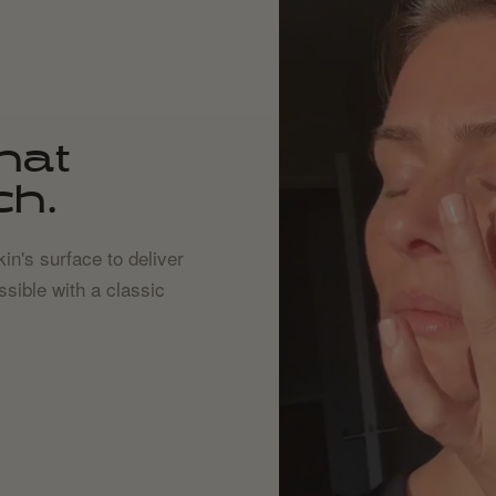
hat
ch.
in's surface to deliver
ssible with a classic