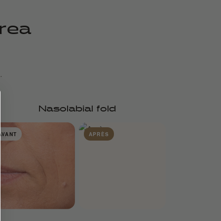
area
.
Nasolabial fold
AVANT
APRÈS