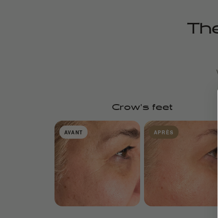
The
Crow's feet
AVANT
APRÈS