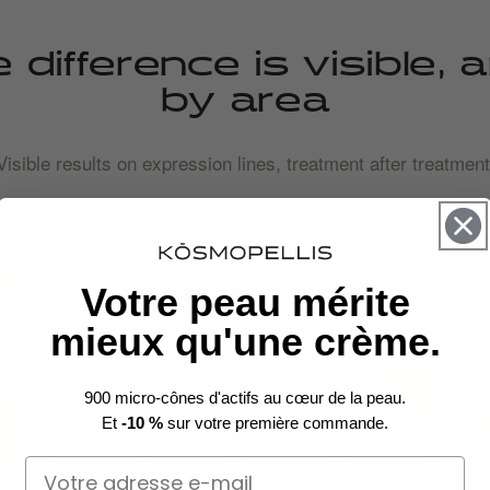
 difference is visible, 
by area
Visible results on expression lines, treatment after treatment
Forehead wrinkles
Votre peau mérite
AVANT
APRÈS
mieux qu'une crème.
900 micro-cônes d'actifs au cœur de la peau.
Et
-10 %
sur votre première commande.
Email